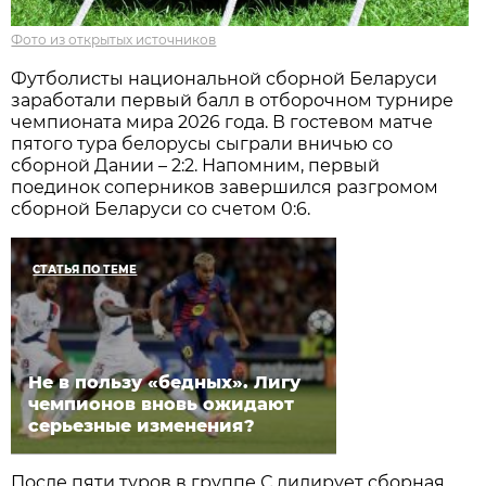
Фото из открытых источников
Футболисты национальной сборной Беларуси
заработали первый балл в отборочном турнире
чемпионата мира 2026 года. В гостевом матче
пятого тура белорусы сыграли вничью со
сборной Дании – 2:2. Напомним, первый
поединок соперников завершился разгромом
сборной Беларуси со счетом 0:6.
СТАТЬЯ ПО ТЕМЕ
Не в пользу «бедных». Лигу
чемпионов вновь ожидают
серьезные изменения?
После пяти туров в группе С лидирует сборная