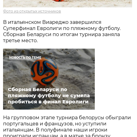
Фото из открытых источников
В итальянском Виареджо завершился
Суперфинал Евролиги по пляжному футболу.
Сборная Беларуси по итогам турнира заняла
третье место.
НОВОСТЬ ПО ТЕМЕ
Сборная Беларуси по
пляжному футболу не сумела
пробиться в финал Евролиги
На групповом этапе турнира белорусы обыграли
португальцев и французов, но уступили
итальянцам. В полуфинале наши игроки
проиграли испанцам, а в матче за бронзу