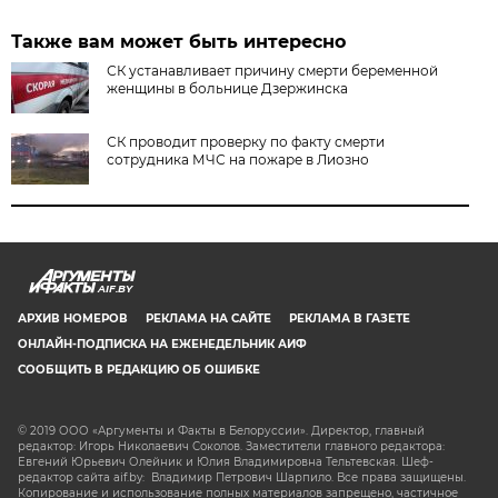
Также вам может быть интересно
СК устанавливает причину смерти беременной
женщины в больнице Дзержинска
СК проводит проверку по факту смерти
сотрудника МЧС на пожаре в Лиозно
AIF.BY
АРХИВ НОМЕРОВ
РЕКЛАМА НА САЙТЕ
РЕКЛАМА В ГАЗЕТЕ
ОНЛАЙН-ПОДПИСКА НА ЕЖЕНЕДЕЛЬНИК АИФ
СООБЩИТЬ В РЕДАКЦИЮ ОБ ОШИБКЕ
© 2019 ООО «Аргументы и Факты в Белоруссии». Директор, главный
редактор: Игорь Николаевич Соколов. Заместители главного редактора:
Евгений Юрьевич Олейник и Юлия Владимировна Тельтевская. Шеф-
редактор сайта aif.by: Владимир Петрович Шарпило. Все права защищены.
Копирование и использование полных материалов запрещено, частичное