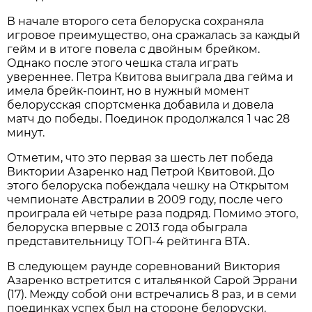
В начале второго сета белоруска сохраняла
игровое преимущество, она сражалась за каждый
гейм и в итоге повела с двойным брейком.
Однако после этого чешка стала играть
увереннее. Петра Квитова выиграла два гейма и
имела брейк-поинт, но в нужный момент
белорусская спортсменка добавила и довела
матч до победы. Поединок продолжался 1 час 28
минут.
Отметим, что это первая за шесть лет победа
Виктории Азаренко над Петрой Квитовой. До
этого белоруска побеждала чешку на Открытом
чемпионате Австралии в 2009 году, после чего
проиграла ей четыре раза подряд. Помимо этого,
белоруска впервые с 2013 года обыграла
представительницу ТОП-4 рейтинга ВТА.
В следующем раунде соревнований Виктория
Азаренко встретится с итальянкой Сарой Эррани
(17). Между собой они встречались 8 раз, и в семи
поединках успех был на стороне белоруски.