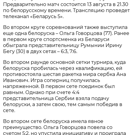
Предварительно матч состоится 13 августа в 21.30
по белорусскому времени. Трансляцию проведет
телеканал «Беларусь 5».
Во втором круге соревнований также выступила
еще одна белоруска – Ольга Говорцова (77). Ранее
в первом круге спортсменка из Беларуси
обыграла представительницу Румынии Ирину
Бегу (30) в двух сетах – 6:3, 7:6.
Во втором раунде основной сетки турнира, куда
белоруска пробилась через квалификацию, ей
противостояла шестая ракетка мира сербка Ана
Иванович. Игра соперниц получилась
напряженной. В первом сете поединок был
равным. Однако при счете 4:4
представительница Сербии взяла подачу
белоруски, а затем свою, тем самым победив в
сете.
Во втором сете белоруска имела явное
преимущество. Ольга Говорцова повела со
счетом 5:2, но упустила инициативу и проиграла