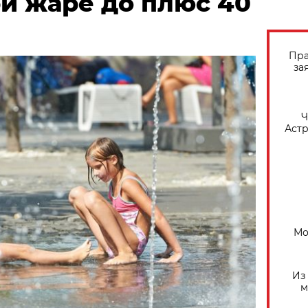
и жаре до плюс 40
Пра
за
​
Астр
Мо
Из
м