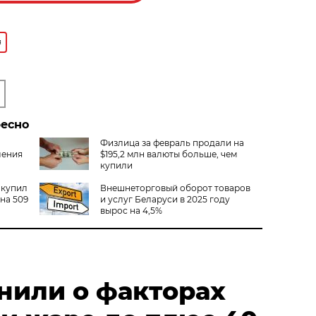
я
ресно
Физлица за февраль продали на
ления
$195,2 млн валюты больше, чем
купили
акупил
Внешнеторговый оборот товаров
на 509
и услуг Беларуси в 2025 году
вырос на 4,5%
нили о факторах