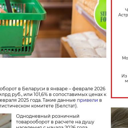
​
Астр
Мо
Из
м
борот в Беларуси в январе – феврале 2026
 млрд руб., или 101,6% в сопоставимых ценах к
евраля 2025 года. Такие данные
привели
в
истическом комитете (Белстат).
Однодневный розничный
товарооборот в расчете на душу
населения с начала 2026 года