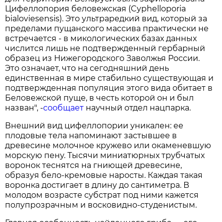
Цифеллопория беловежская (Cyphelloporia
bialoviesensis). Это ультраредкий вид, который за
пределами пущанского массива практически не
встречается - в микологических базах данных
числится лишь не подтвержденный гербарный
образец из Нижегородского Заволжья России.
Это означает, что на сегодняшний день
единственная в мире стабильно существующая и
подтвержденная популяция этого вида обитает в
Беловежской пуще, в честь которой он и был
назван", -
сообщает
научный отдел нацпарка.
Внешний вид цифеллопории уникален: ее
плодовые тела напоминают застывшее в
древесине молочное кружево или окаменевшую
морскую пену. Тысячи миниатюрных трубчатых
воронок теснятся на гниющей древесине,
образуя бело-кремовые наросты. Каждая такая
воронка достигает в длину до сантиметра. В
молодом возрасте субстрат под ними кажется
полупрозрачным и восковидно-студенистым.