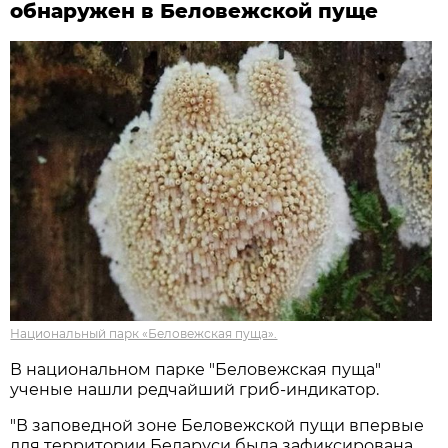
обнаружен в Беловежской пуще
Национальный парк «Беловежская пуща».
В национальном парке "Беловежская пуща"
ученые нашли редчайший гриб-индикатор.
"В заповедной зоне Беловежской пущи впервые
для территории Беларуси была зафиксирована