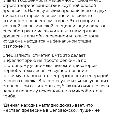
Главная особенность найденного гриба — его
строгая «привязанность» к крупной еловой
древесине. Находку зафиксировали всего в двух
точках: на старом еловом пне и на сильно
сгнившем поваленном стволе. Это говорит о
жесткой экологической специализации вида: он
способен расти исключительно на мертвой
древесине ели обыкновенной и только тогда,
когда она находится на финальной стадии
разложения.
Специалисты отметили, что это делает
цифеллопорию не просто редким, а по
настоящему уязвимым видом-индикатором
первобытных лесов. Ее существование
напрямую зависит от непрерывности генераций
елового валежа. В таком случае изъятие упавших
стволов при санитарных рубках или очистке леса
ведет к полному исчезновению микробиотопа
гриба.
"Данная находка наглядно доказывает, что
мертвая древесина в Беловежской пуще - не