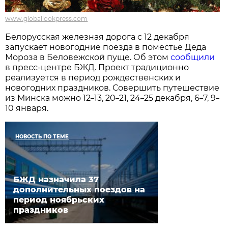
www.globallookpress.com
Белорусская железная дорога с 12 декабря
запускает новогодние поезда в поместье Деда
Мороза в Беловежской пуще. Об этом
сообщили
в пресс-центре БЖД. Проект традиционно
реализуется в период рождественских и
новогодних праздников. Совершить путешествие
из Минска можно 12
13, 20
21, 24
25 декабря, 6
7, 9
–
–
–
–
–
10 января.
НОВОСТЬ ПО ТЕМЕ
БЖД назначила 37
дополнительных поездов на
период ноябрьских
праздников