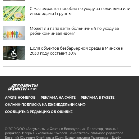
С мая вырастет пособие по уходу за пожилыми или
инвалидами I группы
Может ли папа взять больничный по уходу за
ребенком-инвалидом?
Доля объектов безбарьерной среды в Минске к
2030 году составит 30%
AIF.BY
АРХИВ НОМЕРОВ
РЕКЛАМА НА САЙТЕ
РЕКЛАМА В ГАЗЕТЕ
ОНЛАЙН-ПОДПИСКА НА ЕЖЕНЕДЕЛЬНИК АИФ
СООБЩИТЬ В РЕДАКЦИЮ ОБ ОШИБКЕ
© 2019 ООО «Аргументы и Факты в Белоруссии». Директор, главный
редактор: Игорь Николаевич Соколов. Заместители главного редактора:
Евгений Юрьевич Олейник и Юлия Владимировна Тельтевская. Шеф-