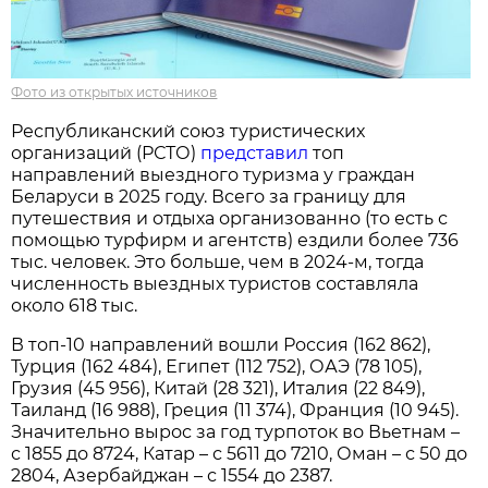
Фото из открытых источников
Республиканский союз туристических
организаций (РСТО)
представил
топ
направлений выездного туризма у граждан
Беларуси в 2025 году. Всего за границу для
путешествия и отдыха организованно (то есть с
помощью турфирм и агентств) ездили более 736
тыс. человек. Это больше, чем в 2024-м, тогда
численность выездных туристов составляла
около 618 тыс.
В топ-10 направлений вошли Россия (162 862),
Турция (162 484), Египет (112 752), ОАЭ (78 105),
Грузия (45 956), Китай (28 321), Италия (22 849),
Таиланд (16 988), Греция (11 374), Франция (10 945).
Значительно вырос за год турпоток во Вьетнам –
с 1855 до 8724, Катар – с 5611 до 7210, Оман – с 50 до
2804, Азербайджан – с 1554 до 2387.