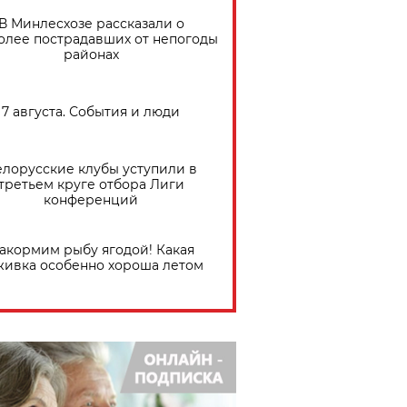
В Минлесхозе рассказали о
олее пострадавших от непогоды
районах
7 августа. События и люди
елорусские клубы уступили в
третьем круге отбора Лиги
конференций
акормим рыбу ягодой! Какая
живка особенно хороша летом