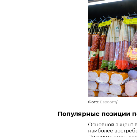
Фото:
Евроопт
/
Популярные позиции п
Основной акцент в
наиболее востребо
Дисконт» стоят де