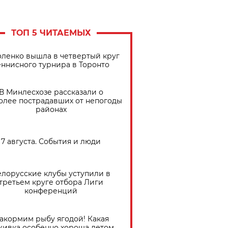
ТОП 5 ЧИТАЕМЫХ
ленко вышла в четвертый круг
еннисного турнира в Торонто
В Минлесхозе рассказали о
олее пострадавших от непогоды
районах
7 августа. События и люди
елорусские клубы уступили в
третьем круге отбора Лиги
конференций
акормим рыбу ягодой! Какая
живка особенно хороша летом