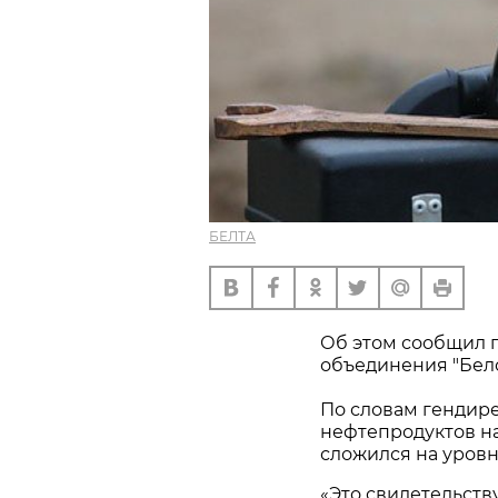
БЕЛТА
Об этом сообщил 
объединения "Бел
По словам гендире
нефтепродуктов на
сложился на уровн
«Это свидетельству