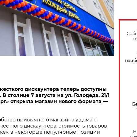
Собо
т
наиб
жесткого дискаунтера теперь доступны
В столице 7 августа на ул. Голодеда, 21/1
рг» открыла магазин нового формата —
Б
бство привычного магазина у дома с
есткого дискаунтера: стоимость товаров
Н
ыке», а некоторые популярные позиции
на