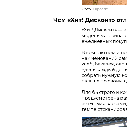
Фото:
Евроопт
Чем «Хит! Дисконт» отл
«Хит! Дисконт» — 
модель магазина, 
ежедневных покупо
В компактном и по
наименований самы
хлеб, бакалея, ово
Здесь каждый день
собрать нужную ко
дальше по своим д
Для быстрого и ко
предусмотрена ра
четырьмя кассами,
темпе отсканирова