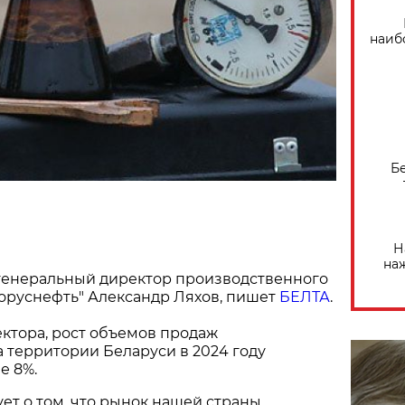
наиб
Б
Н
на
генеральный директор производственного
оруснефть" Александр Ляхов, пишет
БЕЛТА
.
ктора, рост объемов продаж
 территории Беларуси в 2024 году
е 8%.
ет о том, что рынок нашей страны,